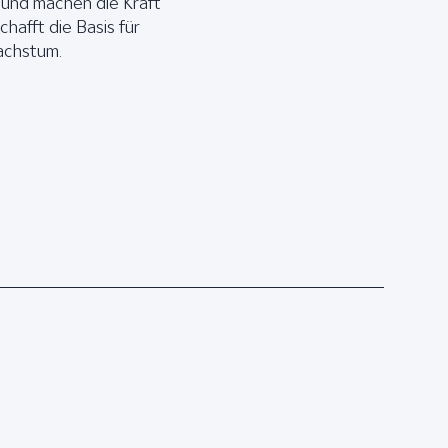
 und machen die Kraft
chafft die Basis für
achstum.