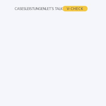
CASES
LEISTUNGEN
LET’S TALK
V-CHECK